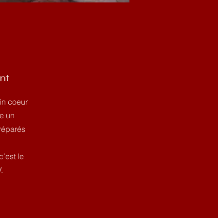
nt
in coeur
se un
préparés
c’est le
.