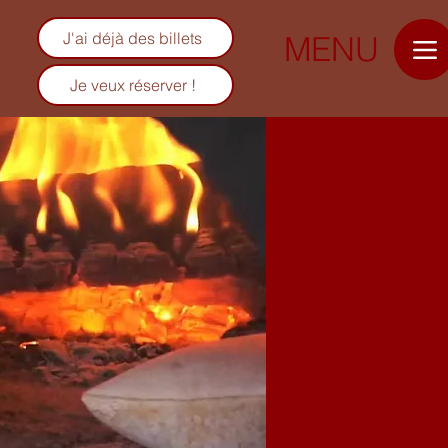
J'ai déjà des billets
MENU
Je veux réserver !