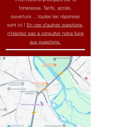
forteresse. Tarifs, accès,
ouverture.... toutes les réponses
sont ici !
En cas d'autres questions,
n'hésitez pas à consulter notre foire
aux questions.