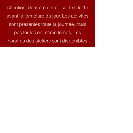
Attention, dernière entrée sur le site 1h
avant la fermeture du jour. Les activités
sont présentes toute la journée, mais
pas toutes en même temps. Les
horaires des ateliers sont disponibles
sur place, des QR Codes sont
présents en cas d'inaccessibilité de
l'atelier choisi pour permettre une
découverte en autonomie.
Les visites animées sont intégrées au
tarif d'entrée, retrouvez les horaires du
jour en cliquant ici. Des restrictions de
visites sont possibles (souterrains
incaccessibles en cas de mauvais
temps, tir à l'engin de guerre décalé