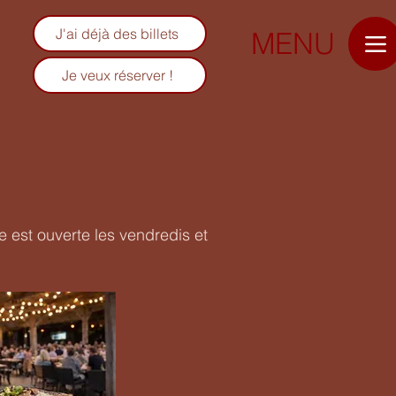
J'ai déjà des billets
MENU
Je veux réserver !
e est ouverte les vendredis et