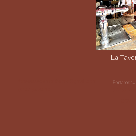
La Tave
forteressedemontbazon@gmail.com
Forteress
02 47 34 34 10
37250 Mon
CGV g