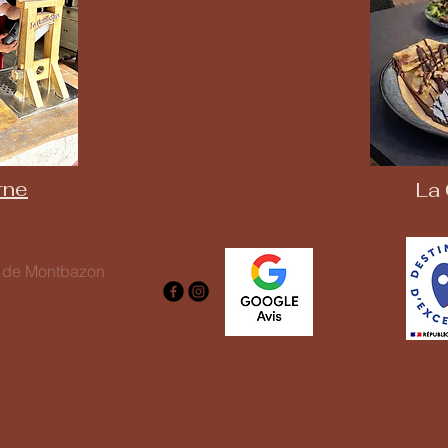
rne
La 
e de Montbazon
tbazon, France
roupes