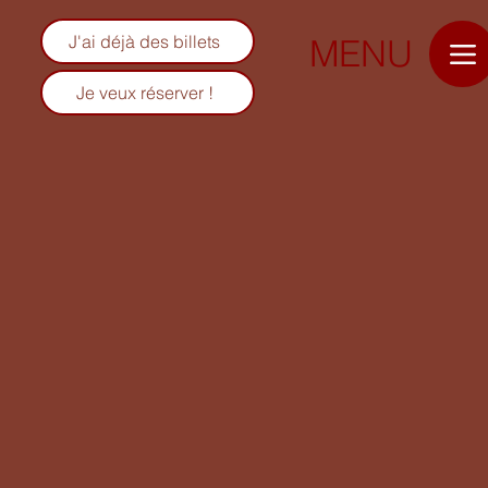
J'ai déjà des billets
MENU
Je veux réserver !