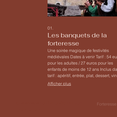
01.
Les banquets de la
forteresse
Une soirée magique de festivités
médiévales Dates à venir Tarif : 54 e
pour les adultes / 27 euros pour les
enfants de moins de 12 ans Inclus da
tarif : apéritif, entrée, plat, dessert, vin
animations, visite aux flambeaux
Afficher plus
Rejoignez-nous pour une soirée de
festivités médiévales inoubliables à l
Forteresse de Montbazon !
forteressedemontbazon@gmail.com
Forteress
02 47 34 34 10
37250 Mon