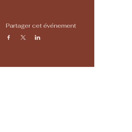
Partager cet événement
forteressedemontbazon@gmail.com
02 47 34 34 10
Forteresse de Montbazon
37250 Montbazon, France