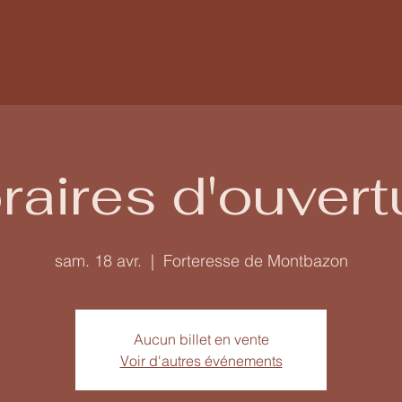
raires d'ouvert
sam. 18 avr.
  |  
Forteresse de Montbazon
Aucun billet en vente
Voir d'autres événements