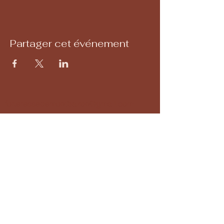
Partager cet événement
forteressedemontbazon@gmail.com
02 47 34 34 10
Forteresse de Montbazon
37250 Montbazon, France