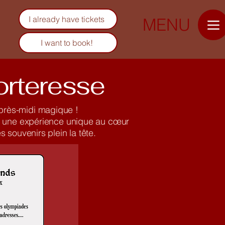
I already have tickets
MENU
I want to book!
forteresse
après-midi magique !
ent une expérience unique au cœur
 souvenirs plein la tête.