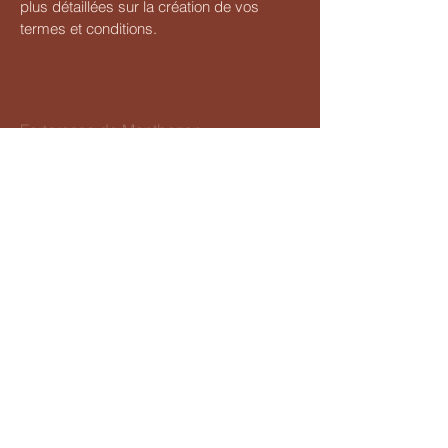
plus détaillées sur la création de vos
termes et conditions.
forteressedemontbazon@gmail.com
02 47 34 34 10
Forteresse de Montbazon
37250 Montbazon, France